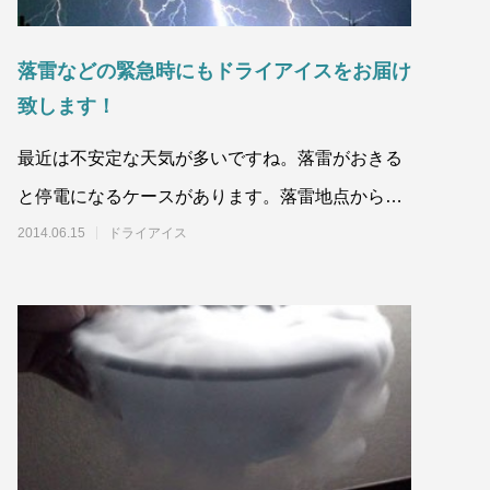
落雷などの緊急時にもドライアイスをお届け
致します！
最近は不安定な天気が多いですね。落雷がおきる
ドライアイス洗浄（ドライアイス ブラス
ト）も対応しています
と停電になるケースがあります。落雷地点からあ
2024.02.10
る程度の
2014.06.15
ドライアイス