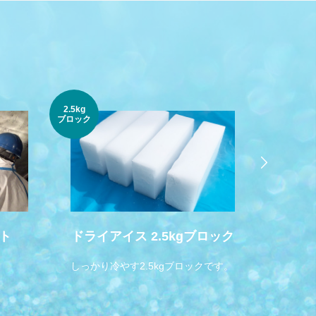
2.5kg
純氷1kg
ブロック
ト
ドライアイス 2.5kgブロック
！
しっかり冷やす2.5kgブロックです。
飲み物に