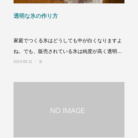
価格改定のお知らせ
ドライアイスのサイズはどう選ぶ
の選び方と目安量を解説
透明な氷の作り方
9
2026.06.22
家庭でつくる氷はどうしても中が白くなりますよ
ね。でも、販売されている氷は純度が高く透明で
す。透明な氷はどうやってつくるのでし
2014.06.11
氷