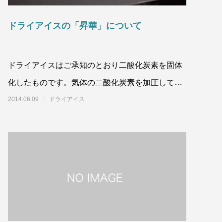
？用途別
ドライアイスブラストのメリット・活用事
例を徹底比較
ドライアイスの「昇華」について
2026.06.17
ドライアイスはご承知のとおり二酸化炭素を固体
化したものです。気体の二酸化炭素を加圧して液
体にし、その液体を大気の中に出すことによ
2014.06.09
ドライアイス