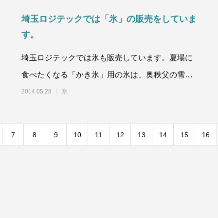
埼玉ロジテックでは「氷」の販売をしていま
す。
埼玉ロジテックでは氷も販売しています。夏場に
食べたくなる「かき氷」用の氷は、奥秩父の雪解
け水を使用して実績のある製氷技術で4
2014.05.28
氷
7
8
9
10
11
12
13
14
15
16