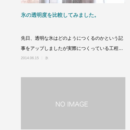
ドライアイスで荷物を冷やすには？適切な
氷関連 
量と配置方法を徹底解説
氷の透明度を比較してみました。
2026.06.30
2026.06.2
先日、透明な氷はどのようにつくるのかという記
事をアップしましたが実際につくっている工程で
の比較画像を載せたいと思います。&n
2014.06.15
氷