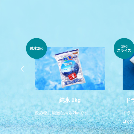
1kg
純氷2kg
スライス
純氷 2kg
ド
飲み物に最適な純氷2kgです。
ドラ
1k