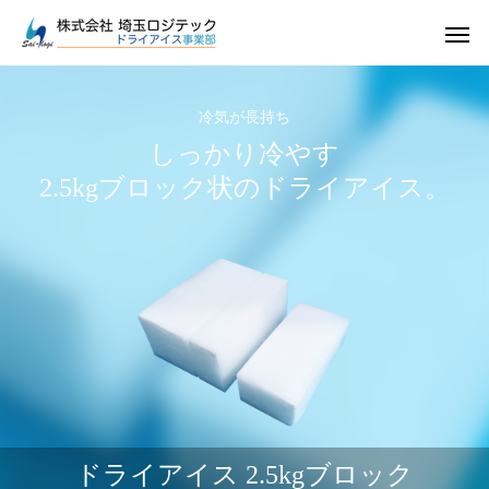
冷気が長持ち
しっかり冷やす
2.5kgブロック状のドライアイス。
ドライアイス
ドライアイス
ドライアイスで荷物を冷やすには？適切な
氷関連 価格改定の
ドライアイス 2.5kgブロック
ドライアイスの販売をしています