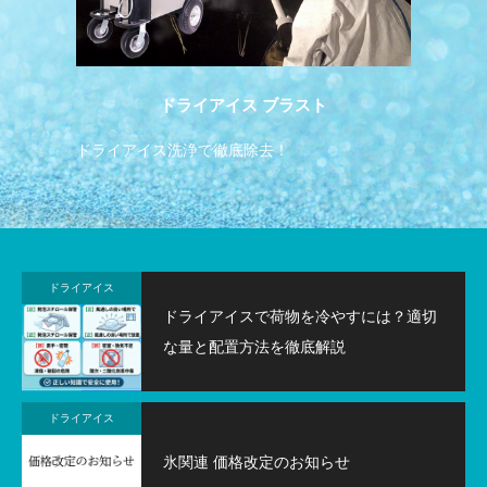
ドライアイス ブラスト
ドライアイス洗浄で徹底除去！
飲
ドライアイス
ドライアイスで荷物を冷やすには？適切
な量と配置方法を徹底解説
ドライアイス
氷関連 価格改定のお知らせ