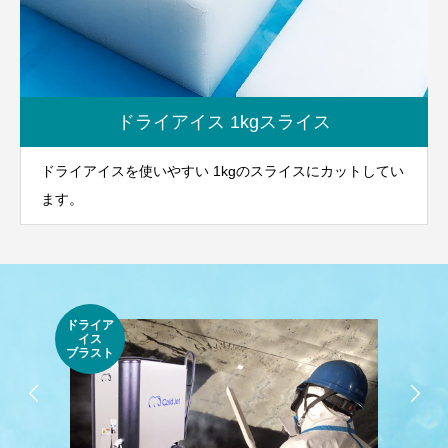
ドライアイス 1kgスライス
ドライアイスを使いやすい 1kgのスライスにカットしてい
ます。
ドライア
イス
純氷
ブラスト