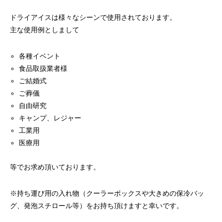
ドライアイスで荷物を冷やすには？適切な
氷関連 価格改定の
量と配置方法を徹底解説
ドライアイスは様々なシーンで使用されております。
主な使用例としまして
2026.06.30
2026.06.29
各種イベント
食品取扱業者様
ご結婚式
ご葬儀
自由研究
キャンプ、レジャー
工業用
医療用
等でお求め頂いております。
※持ち運び用の入れ物（クーラーボックスや大きめの保冷バッ
グ、発泡スチロール等）をお持ち頂けますと幸いです。