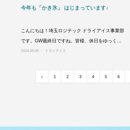
今年も「かき氷」 はじまっています♪
こんにちは！埼玉ロジテック ドライアイス事業部
です。GW最終日ですね。皆様、休日をゆっくり
と過ごされましたでしょうか。さて、今年も「か
2024.05.06
ドライアイス
き氷
1
2
3
4
5
6