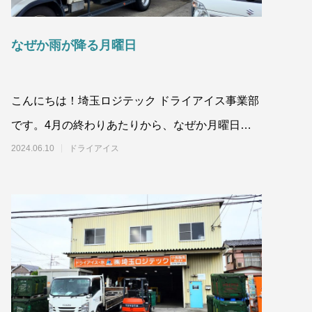
なぜか雨が降る月曜日
こんにちは！埼玉ロジテック ドライアイス事業部
ドライアイス洗浄（ドライアイス ブラス
ト）も対応しています
です。4月の終わりあたりから、なぜか月曜日に
2024.02.10
雨が降ることが多いようです。今日も午前中はし
2024.06.10
ドライアイス
っか