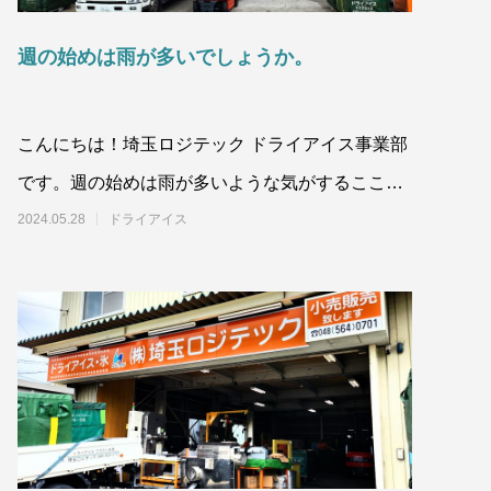
？用途別
ドライアイスブラストのメリット・活用事
例を徹底比較
週の始めは雨が多いでしょうか。
2026.06.17
こんにちは！埼玉ロジテック ドライアイス事業部
です。週の始めは雨が多いような気がするここ最
近です。関東の梅雨入りは例年どおりですと、6
2024.05.28
ドライアイス
月の