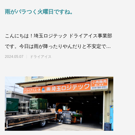
雨がパラつく火曜日ですね。
こんにちは！埼玉ロジテック ドライアイス事業部
です。今日は雨が降ったりやんだりと不安定です
ね。本日も埼玉ロジテックではお客
2024.05.07
ドライアイス