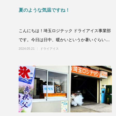
夏のような気温ですね！
こんにちは！埼玉ロジテック ドライアイス事業部
です。今日は日中、暖かいというか暑いぐらいの
気温でしたね。沖縄は梅雨に入ったようですが、
2024.05.21
ドライアイス
行田