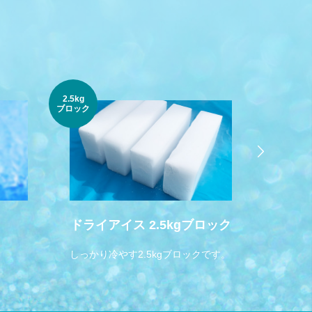
2.5kg
貫目氷
ブロック
ドライアイス 2.5kgブロック
しっかり冷やす2.5kgブロックです。
かき氷