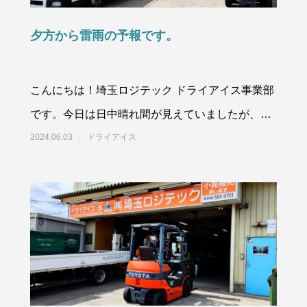
価格改定のお知らせ
ドライアイスのサイズはどう選ぶ
の選び方と目安量を解説
夕方から雷雨の予報です。
9
2026.06.22
こんにちは！埼玉ロジテック ドライアイス事業部
です。今日は日中晴れ間が見えていましたが、夕
方から雷雨の予報です。少し強めの雨も降りそう
2024.06.03
ドライアイス
です