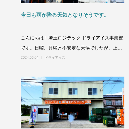
ドライアイスで荷物を冷やすには？適切な
氷関連 
量と配置方法を徹底解説
今日も雨が降る天気となりそうです。
2026.06.30
2026.06.2
こんにちは！埼玉ロジテック ドライアイス事業部
です。日曜、月曜と不安定な天候でしたが、上空
に強い寒気が流れ込んだことが原因だそうです。
2024.06.04
ドライアイス
寒気