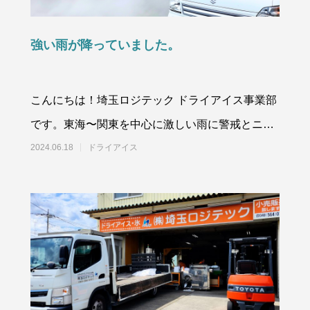
強い雨が降っていました。
こんにちは！埼玉ロジテック ドライアイス事業部
イス洗浄も対応しています。
10月に入りました。
です。東海〜関東を中心に激しい雨に警戒とニュ
6
2024.10.01
ースが流れています。行田市も強い雨が降ってい
2024.06.18
ドライアイス
まし