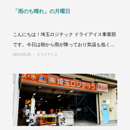
「雨のち晴れ」の月曜日
こんにちは！埼玉ロジテック ドライアイス事業部
です。今日は朝から雨が降っており気温も低く肌
寒い朝でした。お昼前あたりから雨もあがり、一
2024.05.20
ドライアイス
転、