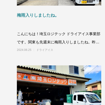
梅雨入りしましたね。
こんにちは！埼玉ロジテック ドライアイス事業部
ドライアイスブラストのメリット・活用事
ドライア
例を徹底比較
です。関東も先週末に梅雨入りしましたね。昨
2026.06.17
2024.11.2
日、今日と雨は落ち着いていましたが気温は夏の
2024.06.25
ドライアイス
ように