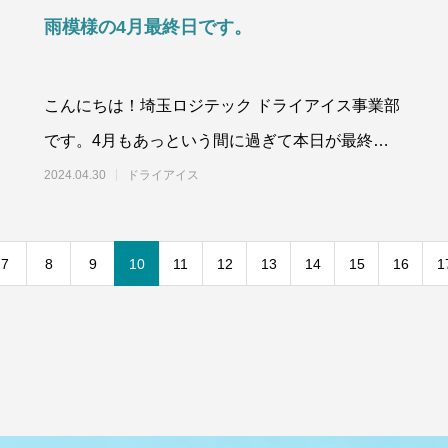
雨模様の4月最終日です。
こんにちは！埼玉ロジテック ドライアイス事業部
です。4月もあっという間に過ぎて本日が最終日
となりました。午前中は雨模様でしたね。月末、
2024.04.30
ドライアイス
月初
7
8
9
10
11
12
13
14
15
16
1