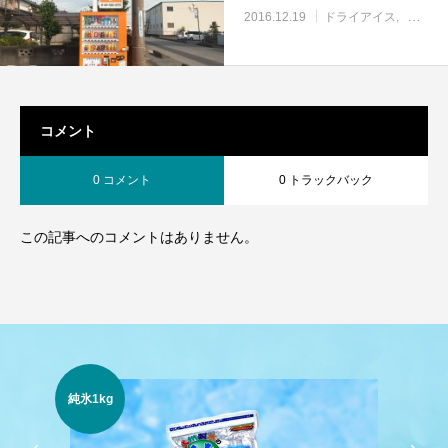
2016.12.19
ドライアイス
ブログ
コメント
0 コメント
0 トラックバック
この記事へのコメントはありません。
1
純氷1kg
スラ