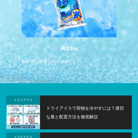
純氷1kg
飲み物に最適な純氷1kgです。
ド
1
ドライアイス
ドライアイスで荷物を冷やすには？適切
な量と配置方法を徹底解説
ドライアイス