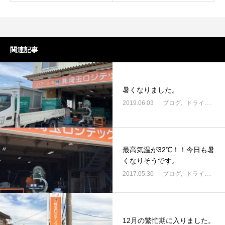
ドライアイスで荷物を冷やすには？適切な
氷関連 価格改定の
量と配置方法を徹底解説
2026.06.30
2026.06.29
関連記事
暑くなりました。
2019.06.03
ブログ
ドライアイス
最高気温が32℃！！今日も暑
くなりそうです。
2017.05.30
ブログ
ドライアイス
12月の繁忙期に入りました。