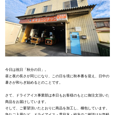
量と配置方法を徹底解説
2026.06.30
2026.06.29
今日は祝日「秋分の日」。
氷関連 価格改定のお知らせ
朝は強い雨が降って
昼と夜の長さが同じになり、この日を境に秋本番を迎え、日中の
暑さが和らぎ始めるとのことです。
2026.06.29
2025.05.19
さて、ドライアイス事業部は本日もお客様のもとに御注文頂いた
商品をお届けしています。
そして、ご要望頂いたとおりに商品を加工し、梱包しています。
急なご入用など、ドライアイス・貫目氷・純氷のご相談はお気軽