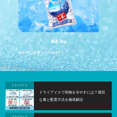
純氷 2kg
飲み物に最適な純氷2kgです。
飲
ドライアイス
ドライアイスで荷物を冷やすには？適切
な量と配置方法を徹底解説
ドライアイス