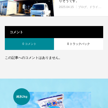
りそうです。
2025.04.15
ブログ
ドライアイス
コメント
0 コメント
0 トラックバック
この記事へのコメントはありません。
純氷2kg
純氷