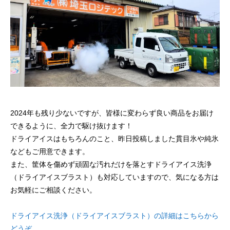
量と配置方法を徹底解説
2026.06.30
2026.06.29
2024年も残り少ないですが、皆様に変わらず良い商品をお届け
できるように、全力で駆け抜けます！
ドライアイスはもちろんのこと、昨日投稿しました貫目氷や純氷
氷関連 価格改定のお知らせ
朝は強い雨が降って
などもご用意できます。
また、筐体を傷めず頑固な汚れだけを落とすドライアイス洗浄
（ドライアイスブラスト）も対応していますので、気になる方は
2026.06.29
2025.05.19
お気軽にご相談ください。
ドライアイス洗浄（ドライアイスブラスト）の詳細はこちらから
どうぞ