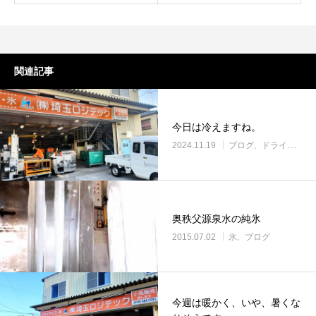
ドライアイスで荷物を冷やすには？適切な
氷関連 価格改定の
量と配置方法を徹底解説
2026.06.30
2026.06.29
関連記事
今日は冷えますね。
2024.11.19
ブログ
ドライアイス
奥秩父源泉水の純氷
2015.07.02
氷
ブログ
今週は暖かく、いや、暑くな