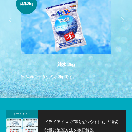
純氷2kg
貫
純氷 2kg
飲み物に最適な純氷2kgです。
か
ドライアイス
ドライアイスで荷物を冷やすには？適切
な量と配置方法を徹底解説