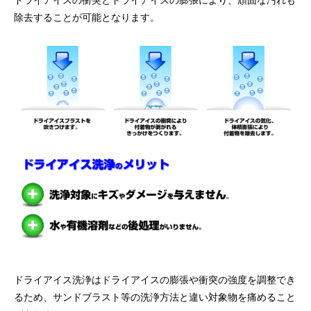
ドライアイスの衝突とドライアイスの膨張により、頑固な汚れも
量と配置方法を徹底解説
除去することが可能となります。
2026.06.30
2026.06.29
氷関連 価格改定のお知らせ
朝は強い雨が降って
2026.06.29
2025.05.19
ドライアイス洗浄はドライアイスの膨張や衝突の強度を調整でき
るため、サンドブラスト等の洗浄方法と違い対象物を痛めること