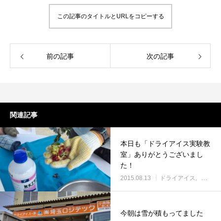
ドライアイスで荷物を冷やすには？適切な
氷関連 価格改定の
量と配置方法を徹底解説
この記事のタイトルとURLをコピーする
2026.06.30
2026.06.29
前の記事
次の記事
関連記事
本日も「ドライアイス実験教
室」ありがとうございまし
た！
2015.08.13
ドライアイス
ブログ
今朝は雪が積もってました