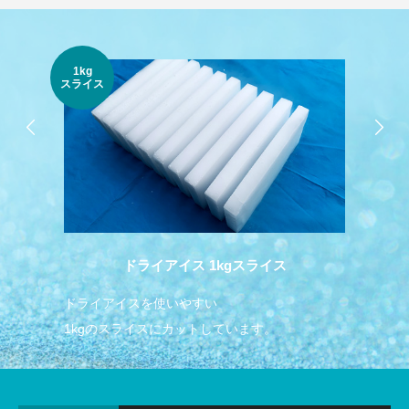
1kg
純氷
スライス
ドライアイス 1kgスライス
ドライアイスを使いやすい
飲
1kgのスライスにカットしています。