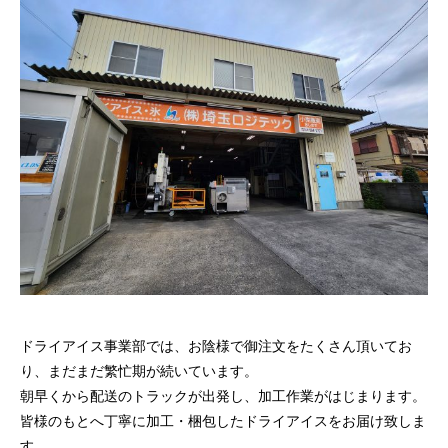
量と配置方法を徹底解説
2026.06.30
2026.06.29
氷関連 価格改定のお知らせ
朝は強い雨が降って
2026.06.29
2025.05.19
ドライアイス事業部では、お陰様で御注文をたくさん頂いてお
り、まだまだ繁忙期が続いています。
朝早くから配送のトラックが出発し、加工作業がはじまります。
皆様のもとへ丁寧に加工・梱包したドライアイスをお届け致しま
す。