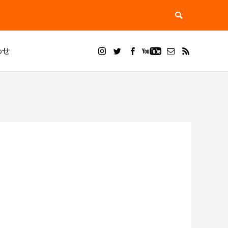
わせ
ブログ
ドライアイス ブラスト
？用途別
ドライアイスブラストのメリット・活用事
ドライアイス洗浄で徹底除去