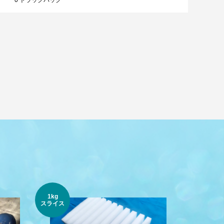
0 トラックバック
1kg
貫目氷
スライス