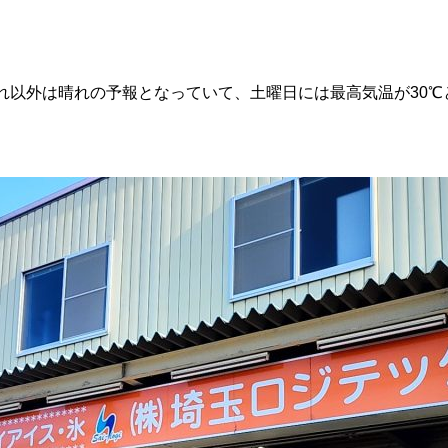
の選び方と目安量を解説
9
2026.06.22
れ以外は晴れの予報となっていて、土曜日には最高気温が30℃
雨が降っていて
貫目氷の価格改訂について。
9
2025.04.01