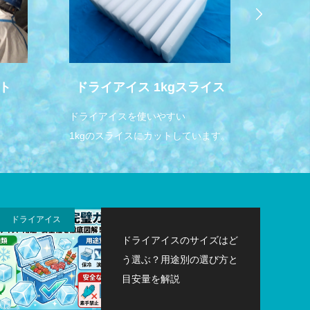
ト
ドライアイス 1kgスライス
！
ドライアイスを使いやすい
かき氷
1kgのスライスにカットしています。
ドライアイス
ドライアイスのサイズはど
う選ぶ？用途別の選び方と
目安量を解説