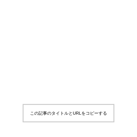
価格改定のお知らせ
ドライアイスのサイズはどう選ぶ
の選び方と目安量を解説
9
2026.06.22
この記事のタイトルとURLをコピーする