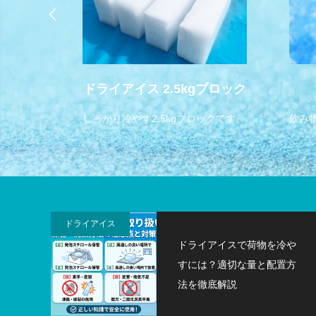
ドライアイス 2.5kgブロック
す。
しっかり冷やす2.5kgブロックです。
飲み
ドライアイス
ドライアイスで荷物を冷や
すには？適切な量と配置方
法を徹底解説