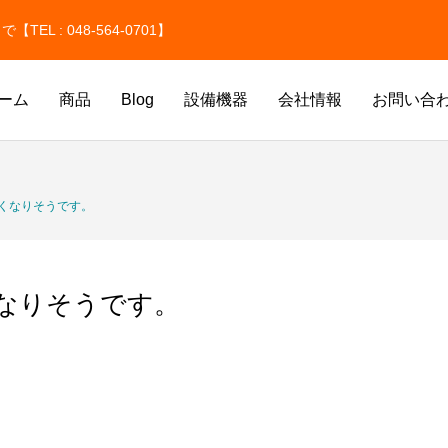
 : 048-564-0701】
ーム
商品
Blog
設備機器
会社情報
お問い合
氷
ドライアイス洗浄
くなりそうです。
なりそうです。
氷
価格改定のお知らせ
ドライアイスのサイズはどう選ぶ
貫目氷・純氷を取り扱っています