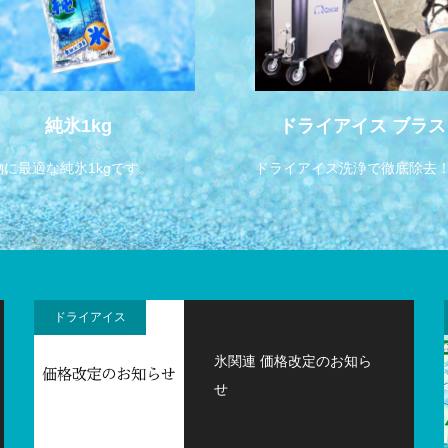
純氷1kg
ドライアイス ブラス
物に最適な純氷1kgです。
ドライアイス洗浄で徹底除去
ドライアイス
氷関連 価格改定のお知ら
せ