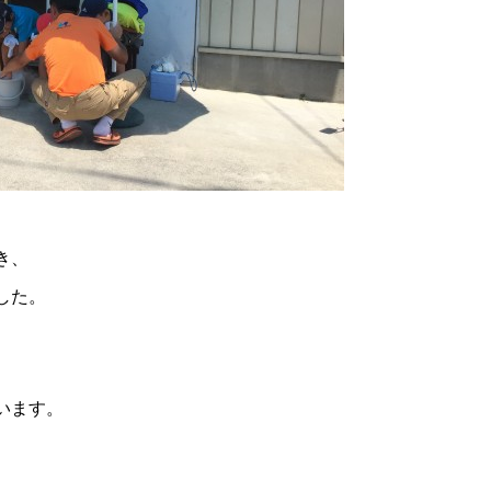
き、
した。
います。