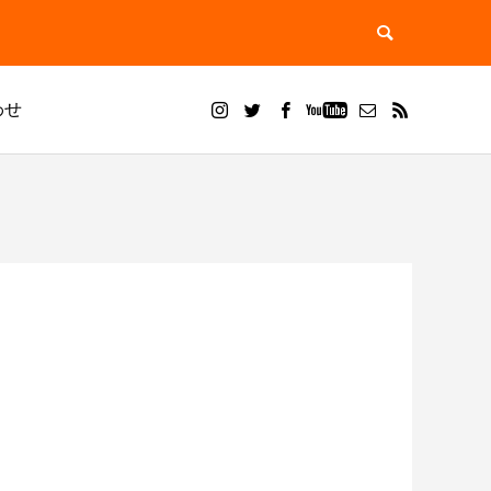
わせ
ブログ
ドライアイス ブラスト
？用途別
ドライアイスブラストのメリット・活用事
ドライアイス洗浄で徹底除去