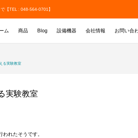
 : 048-564-0701】
ーム
商品
Blog
設備機器
会社情報
お問い合
氷
ドライアイス洗浄
える実験教室
る実験教室
氷
価格改定のお知らせ
ドライアイスのサイズはどう選ぶ
行われたそうです。
貫目氷・純氷を取り扱っています