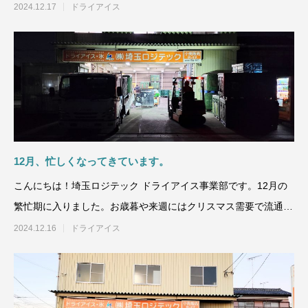
ドライアイスを加工して
2024.12.17
ドライアイス
12月、忙しくなってきています。
こんにちは！埼玉ロジテック ドライアイス事業部です。12月の
繁忙期に入りました。お歳暮や来週にはクリスマス需要で流通が
立て込む時期です。弊
2024.12.16
ドライアイス