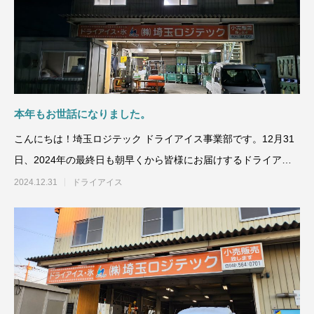
ドライアイスで荷物を冷やすには？適切な
氷関連 価格改定の
量と配置方法を徹底解説
2026.06.30
2026.06.29
本年もお世話になりました。
こんにちは！埼玉ロジテック ドライアイス事業部です。12月31
日、2024年の最終日も朝早くから皆様にお届けするドライアイ
スの加工と配達を
2024.12.31
ドライアイス