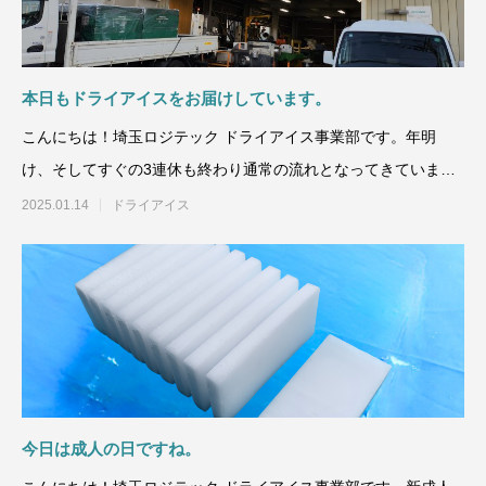
量と配置方法を徹底解説
2026.06.30
2026.06.29
本日もドライアイスをお届けしています。
こんにちは！埼玉ロジテック ドライアイス事業部です。年明
け、そしてすぐの3連休も終わり通常の流れとなってきています
ね。1月も半分が過ぎよう
2025.01.14
ドライアイス
氷関連 価格改定のお知らせ
朝は強い雨が降って
2026.06.29
2025.05.19
今日は成人の日ですね。