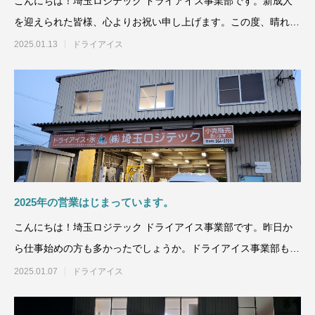
こんにちは！埼玉ロジテック ドライアイス事業部です。新成人
を迎えられた皆様、心よりお祝い申し上げます。この度、晴れて
ご成人を迎えら
2025.01.13
ドライアイス
ドライアイスブラストのメリット・活用事
ドライアイス洗浄も
例を徹底比較
2026.06.17
2024.11.26
2025年の営業はじまっています。
こんにちは！埼玉ロジテック ドライアイス事業部です。昨日か
ら仕事始めの方も多かったでしょうか。ドライアイス事業部も
2025年の営業が始まっ
2025.01.07
ドライアイス