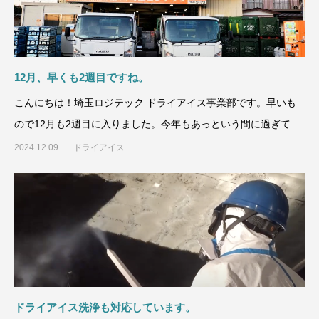
12月、早くも2週目ですね。
こんにちは！埼玉ロジテック ドライアイス事業部です。早いも
ので12月も2週目に入りました。今年もあっという間に過ぎてい
きそうです。ドライア
2024.12.09
ドライアイス
ドライアイス洗浄も対応しています。