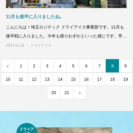
11月も後半に入りましたね。
こんにちは！埼玉ロジテック ドライアイス事業部です。11月も
後半戦に入りました。今年も残りわずかといった感じです。早い
ですね。さて、本日も
2024.11.18
ドライアイス
1
2
3
4
5
6
7
8
9
10
11
12
13
14
15
16
17
18
19
20
21
ドライア