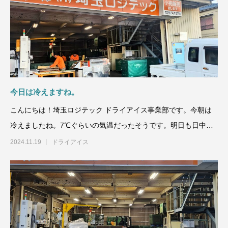
今日は冷えますね。
こんにちは！埼玉ロジテック ドライアイス事業部です。今朝は
冷えましたね。7℃ぐらいの気温だったそうです。明日も日中は
あまり気温が上がらない
2024.11.19
ドライアイス