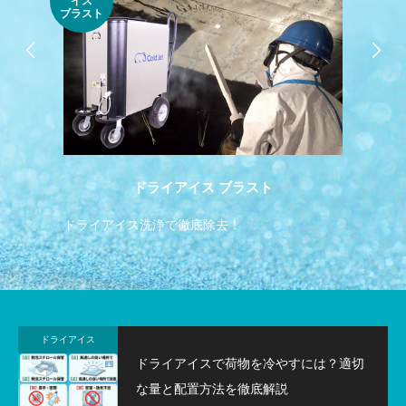
イス
純氷
ブラスト
ドライアイス ブラスト
ドライアイス洗浄で徹底除去！
飲
ドライアイス
ドライアイスで荷物を冷やすには？適切
な量と配置方法を徹底解説