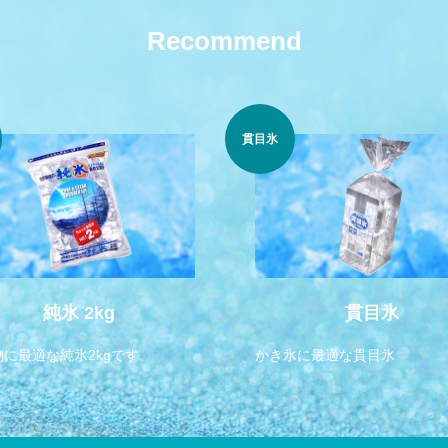
Recommend
貫目氷
純氷 2kg
貫目氷
物に最適な純氷2kgです。
かき氷に最適な貫目氷