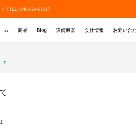
 : 048-564-0701】
ーム
商品
Blog
設備機器
会社情報
お問い合
氷
ドライアイス洗浄
して
て
は
氷
価格改定のお知らせ
ドライアイスのサイズはどう選ぶ
貫目氷・純氷を取り扱っています