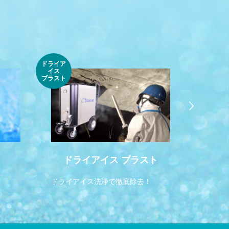
ドライア
2.5kg
イス
ブロック
ブラスト
ドライアイス ブラスト
ドライ
ドライアイス洗浄で徹底除去！
しっかり