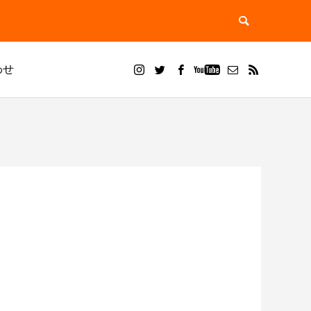
わせ
ブログ
ドライアイス ブラスト
？用途別
ドライアイスブラストのメリット・活用事
ドライアイス洗浄で徹底除去