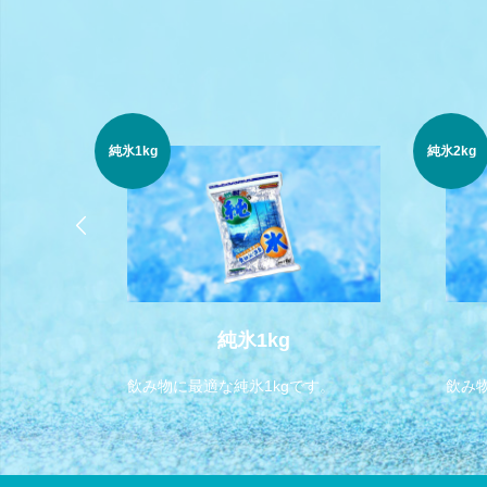
純氷1kg
純氷2kg
スライス
純氷1kg
飲み物に最適な純氷1kgです。
飲み
ています。