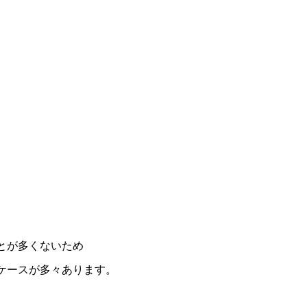
の選び方と目安量を解説
9
2026.06.22
雨が降っていて
貫目氷の価格改訂について。
9
2025.04.01
とが多くないため
ケースが多々あります。