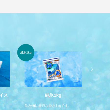
ドライア
純氷1kg
イス
ブラスト
ライス
純氷1kg
ド
飲み物に最適な純氷1kgです。
ドライ