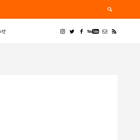
わせ
ブログ
ドライアイス ブラスト
？用途別
ドライアイスブラストのメリット・活用事
ドライアイス洗浄で徹底除去