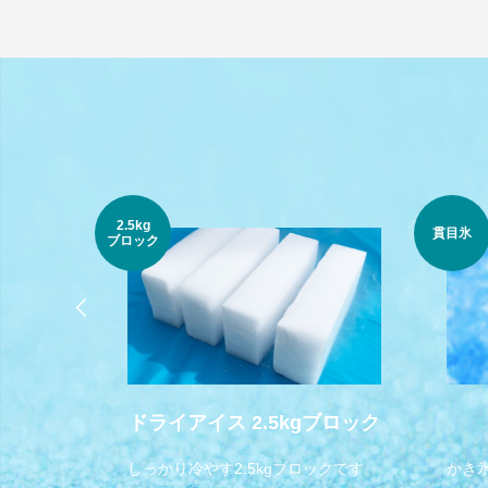
2.5kg
貫目氷
ブロック
ドライアイス 2.5kgブロック
す。
しっかり冷やす2.5kgブロックです。
かき