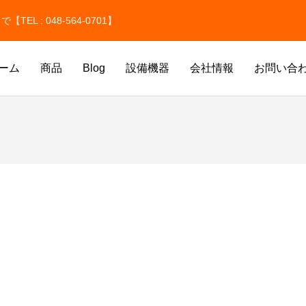
 : 048-564-0701】
ーム
商品
Blog
設備機器
会社情報
お問い合
氷
ドライアイス洗浄
氷
価格改定のお知らせ
ドライアイスのサイズはどう選ぶ
貫目氷・純氷を取り扱っています