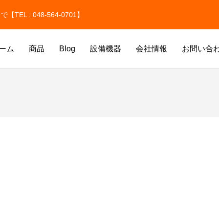
 : 048-564-0701】
ーム
商品
Blog
設備機器
会社情報
お問い合
氷
ドライアイス洗浄
氷
価格改定のお知らせ
ドライアイスのサイズはどう選ぶ
貫目氷・純氷を取り扱っています