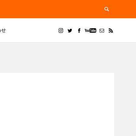
わせ
ブログ
ドライアイス ブラスト
？用途別
ドライアイスブラストのメリット・活用事
ドライアイス洗浄で徹底除去