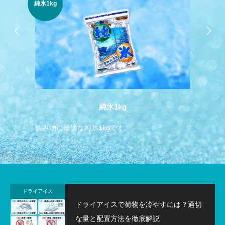
純氷1kg
貫
純氷1kg
飲み物に最適な純氷1kgです。
か
ドライアイス
ドライアイスで荷物を冷やすには？適切
な量と配置方法を徹底解説