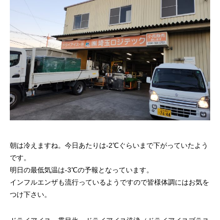
量と配置方法を徹底解説
2026.06.30
2026.06.29
氷関連 価格改定のお知らせ
朝は強い雨が降って
朝は冷えますね。今日あたりは-2℃ぐらいまで下がっていたよう
です。
2026.06.29
2025.05.19
明日の最低気温は-3℃の予報となっています。
インフルエンザも流行っているようですので皆様体調にはお気を
つけ下さい。