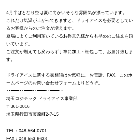
4月半ばとなり空は夏に向かいそうな雰囲気が漂っています。
これだけ気温が上がってきますと、ドライアイスを必要としてい
るお客様からのご注文が増えます。
夏場によくご利用頂いているお得意先様からも早めのご注文を頂
いています。
ドライアイスブラストのメリット・活用事
ドライアイス洗浄も
ご注文が増えても変わらず丁寧に加工・梱包して、お届け致しま
例を徹底比較
す。
2026.06.17
2024.11.26
ドライアイスに関する御相談はお気軽に、お電話、FAX、このホ
ームページのお問い合わせフォームよりどうぞ。
･･━━･･━━･･━━･･━━･･
埼玉ロジテック ドライアイス事業部
〒361-0016
埼玉県行田市藤原町2-7-15
TEL：048-564-0701
FAX：048-553-6633