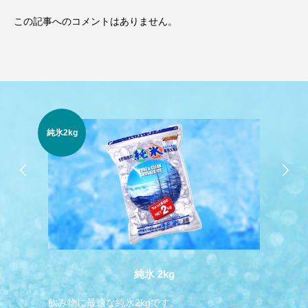
この記事へのコメントはありません。
純氷2kg
純氷
純氷 2kg
飲み物に最適な純氷2kgです。
飲